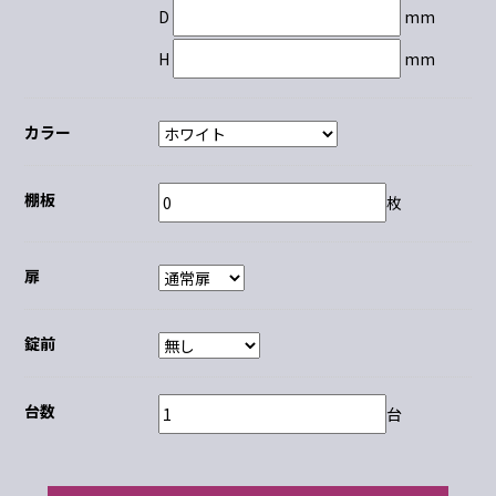
D
mm
H
mm
カラー
棚板
枚
扉
錠前
台数
台